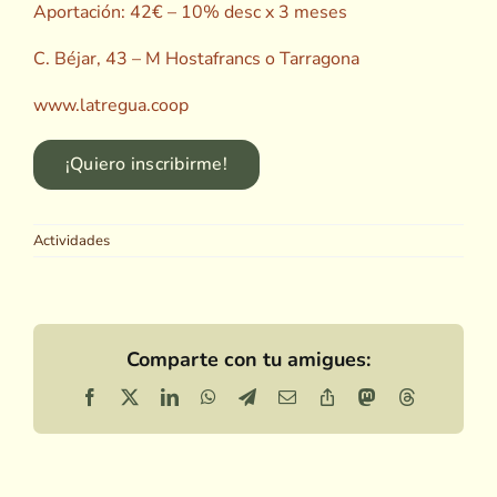
Aportación:
42€ – 10% desc x 3 meses
C. Béjar, 43 – M Hostafrancs o Tarragona
www.latregua.coop
¡Quiero inscribirme!
Actividades
Comparte con tu amigues:
Facebook
X
LinkedIn
WhatsApp
Telegram
Email
Copy
Mastodon
Threads
Link