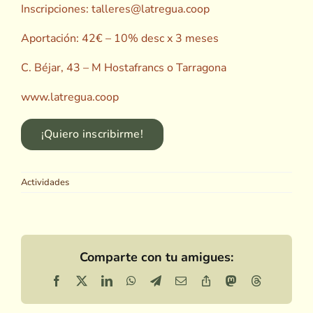
Inscripciones: talleres@latregua.coop
Aportación:
42€ – 10% desc x 3 meses
C. Béjar, 43 – M Hostafrancs o Tarragona
www.latregua.coop
¡Quiero inscribirme!
Actividades
Comparte con tu amigues:
Facebook
X
LinkedIn
WhatsApp
Telegram
Email
Copy
Mastodon
Threads
Link