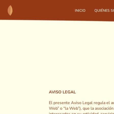
Skip
to
INICIO
QUIÉNES 
content
AVISO LEGAL
El presente Aviso Legal regula el ac
Web” o “la Web”), que la asociació
interesados en su actividad, servici