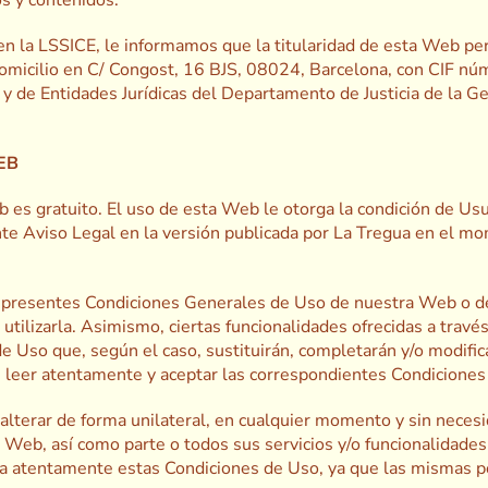
en la LSSICE, le informamos que la titularidad de esta Web per
domicilio en C/ Congost, 16 BJS, 08024, Barcelona, con CIF nú
y de Entidades Jurídicas del Departamento de Justicia de la Ge
EB
 es gratuito. El uso de esta Web le otorga la condición de Usua
nte Aviso Legal en la versión publicada por La Tregua en el m
s presentes Condiciones Generales de Uso de nuestra Web o de
utilizarla. Asimismo, ciertas funcionalidades ofrecidas a trav
de Uso que, según el caso, sustituirán, completarán y/o modifi
 leer atentamente y aceptar las correspondientes Condiciones P
alterar de forma unilateral, en cualquier momento y sin necesid
a Web, así como parte o todos sus servicios y/o funcionalidade
ea atentamente estas Condiciones de Uso, ya que las mismas po